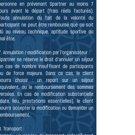
personne en prévenant Spartner au moins 7
jours avant le départ (frais réels facturés).
Toute annulation du fait de la volonté du
participant ne peut être remboursé que ce soit
dû au niveau technique, aptitude sportive ou
mal être.
7. Annulation / modification par l’organisateur :
Spartner se réserve le droit d’annuler un séjour
en cas de nombre insuffisant de participants
ou de force majeure. Dans ce cas, le client
pourra choisir : un report sur un séjour
équivalent, ou le remboursement des sommes
versées. En cas de modification substantielle
(date, lieu, prestations essentielles), le client
pourra accepter la modification ou demander un
remboursement.
8. Transport :