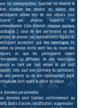
pour sa communication. Spartner se réserve le
droit d’utiliser les photos ou vidéos des
participants prises lors de ses séjours pour
illustrer ses propres supports de
communication (site internet, réseaux sociaux,
catalogue...), ceux de ses partenaires ou des
articles de presse. Les représentants légaux du
participant acceptent que des reportages TV,
radios ou presse écrite aient lieu au cours des
séjours, et que les participants soient
interviewés. La diffusion de ces reportages
pourra se faire par tout moyen et sur tout
support. Cela, sauf avis contraire du participant,
de ses parents ou de son représentant légal,
formulé par écrit avant le début du séjour.
​14. Données personnelles
Les données sont traitées conformément au
RGPD. Droits d’accès, rectification, suppression :