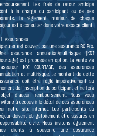
remboursement. Les frais de retour anticipé
sont à la charge du participant ou de ses
parents. Le règlement intérieur de chaque
séjour est à consulter dans votre espace client.
​11. Assurances
Spartner est couvert par une assurance RC Pro.
Une assurance annulation/multirisque (KDI
Courtage) est proposée en option. La vente via
l’assureur KDI COURTAGE, des assurances
annulation et multirisque. Le montant de cette
assurance doit être réglé impérativement au
moment de l’inscription du participant et ne fera
l’objet d’aucun remboursement. Nous vous
invitons à découvrir le détail de ces assurances
sur notre site internet. Les participants au
séjour doivent obligatoirement être assurés en
responsabilité civile. Nous invitons également
nos clients à souscrire une assurance