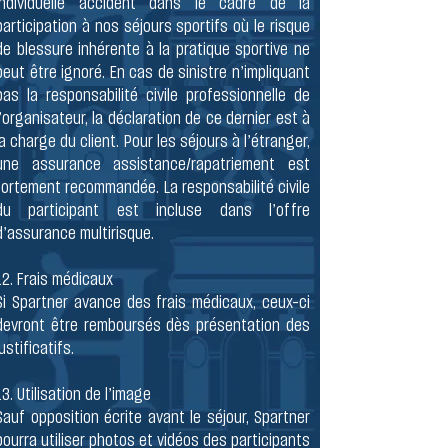
individuelle accident dans le cadre de la
participation à nos séjours sportifs où le risque
de blessure inhérente à la pratique sportive ne
peut être ignoré. En cas de sinistre n’impliquant
pas la responsabilité civile professionnelle de
l’organisateur, la déclaration de ce dernier est à
la charge du client. Pour les séjours à l’étranger,
une assurance assistance/rapatriement est
fortement recommandée. La responsabilité civile
du participant est incluse dans l’offre
d’assurance multirisque.
​12. Frais médicaux
Si Spartner avance des frais médicaux, ceux-ci
devront être remboursés dès présentation des
justificatifs.
​13. Utilisation de l’image
Sauf opposition écrite avant le séjour, Spartner
pourra utiliser photos et vidéos des participants