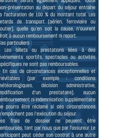
personne seront également appliqués. Toute
non-présentation au départ du séjour entraîne
la facturation de 100 % du montant total. Les
retards de transport (aérien, ferroviaire ou
routier), quelle qu’en soit la cause, n’ouvrent
droit à aucun remboursement ni report.
Cas particuliers :
- Les billets ou prestations liées à des
événements sportifs, spectacles ou activités
spécifiques ne sont pas remboursables.
- En cas de circonstances exceptionnelles et
inévitables (par exemple : conditions
météorologiques, décision administrative,
modification d’un prestataire), aucun
remboursement ni indemnisation supplémentaire
ne pourra être réclamé si ces circonstances
n’empêchent pas l’exécution du séjour.
Les frais de dossier ne peuvent être
remboursés, tant par nous que par l'assureur. Le
participant peut céder son contrat à une autre