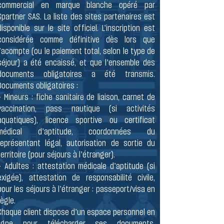
commercial en marque blanche opéré par
Spartner SAS. La liste des sites partenaires est
disponible sur le site officiel. L’inscription est
considérée comme définitive dès lors que
l’acompte (ou le paiement total, selon le type de
séjour) a été encaissé, et que l’ensemble des
documents obligatoires a été transmis.
Documents obligatoires :
- Mineurs : fiche sanitaire de liaison, carnet de
vaccination, pass nautique (si activités
aquatiques), licence sportive ou certificat
médical d’aptitude, coordonnées du
représentant légal, autorisation de sortie du
territoire (pour séjours à l’étranger).
- Adultes : attestation médicale d’aptitude (si
exigée), attestation de responsabilité civile,
pour les séjours à l’étranger : passeport/visa en
règle.
Chaque client dispose d’un espace personnel en
ligne pour télécharger ses documents,