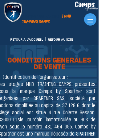
| MHB
MONTPELLIER
HANDBALL
TRAINING CAMPS
|
RETOUR A L'ACCUEIL
RETOUR AU SITE
CONDITIONS GENERALES
DE VENTE
1. Identification de l’organisateur :
Les stages MHB TRAINING CAMPS présentés
sous la marque Camps by Spartner sont
organisés par SPARTNER SAS, société par
actions simplifiée au capital de 37 128 €, dont le
siège social est situé 4 rue Colette Besson,
32600 L’Isle Jourdain, immatriculée au RCS de
Lyon sous le numéro
431 464 395
. Camps by
Spartner est une marque déposée de SPARTNER