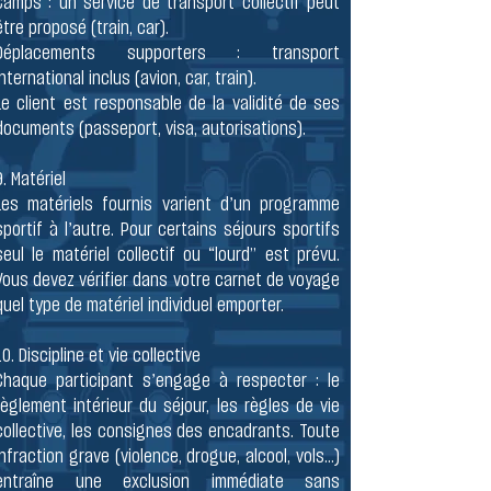
Camps : un service de transport collectif peut
être proposé (train, car).
Déplacements supporters : transport
international inclus (avion, car, train).
Le client est responsable de la validité de ses
documents (passeport, visa, autorisations).
9. Matériel
Les matériels fournis varient d’un programme
sportif à l’autre. Pour certains séjours sportifs
seul le matériel collectif ou “lourd” est prévu.
Vous devez vérifier dans votre carnet de voyage
quel type de matériel individuel emporter.
10. Discipline et vie collective
Chaque participant s’engage à respecter : le
règlement intérieur du séjour, les règles de vie
collective, les consignes des encadrants. Toute
infraction grave (violence, drogue, alcool, vols…)
entraîne une exclusion immédiate sans