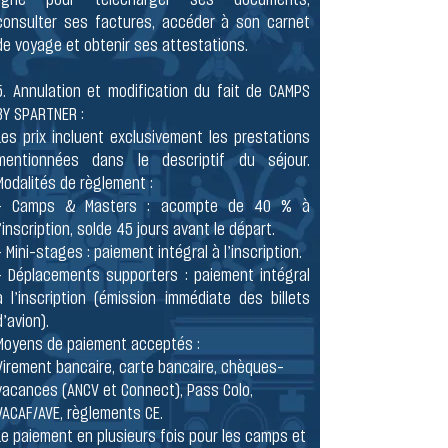
consulter ses factures, accéder à son carnet
de voyage et obtenir ses attestations.
5. Annulation et modification du fait de CAMPS
BY SPARTNER :
Les prix incluent exclusivement les prestations
mentionnées dans le descriptif du séjour.
Modalités de règlement :
- Camps & Masters : acompte de 40 % à
l’inscription, solde 45 jours avant le départ.
- Mini-stages : paiement intégral à l’inscription.
- Déplacements supporters : paiement intégral
à l’inscription (émission immédiate des billets
d’avion).
Moyens de paiement acceptés :
Virement bancaire, carte bancaire, chèques-
vacances (ANCV et Connect), Pass Colo,
VACAF/AVE, règlements CE.
Le paiement en plusieurs fois pour les camps et