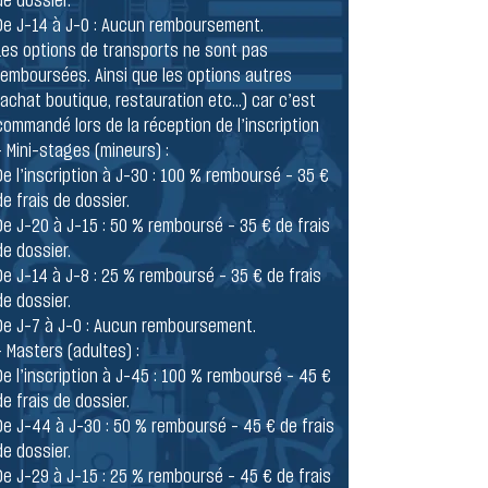
de dossier.
De J-14 à J-0 : Aucun remboursement.
Les options de transports ne sont pas
remboursées. Ainsi que les options autres
(achat boutique, restauration etc...) car c’est
commandé lors de la réception de l’inscription
- Mini-stages (mineurs) :
De l’inscription à J-30 : 100 % remboursé – 35 €
de frais de dossier.
De J-20 à J-15 : 50 % remboursé – 35 € de frais
de dossier.
De J-14 à J-8 : 25 % remboursé – 35 € de frais
de dossier.
De J-7 à J-0 : Aucun remboursement.
- Masters (adultes) :
De l’inscription à J-45 : 100 % remboursé – 45 €
de frais de dossier.
De J-44 à J-30 : 50 % remboursé – 45 € de frais
de dossier.
De J-29 à J-15 : 25 % remboursé – 45 € de frais