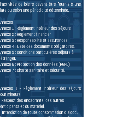
d’activités de loisirs devant être fournis à une
date ou selon une périodicité déterminée.
Annexes
Annexe 1 : Règlement intérieur des séjours.
Annexe 2 : Règlement financier.
Annexe 3 : Responsabilité et assurances.
Annexe 4 : Liste des documents obligatoires.
Annexe 5 : Conditions particulières séjours à
l’étranger.
Annexe 6 : Protection des données (RGPD).
Annexe 7 : Charte sanitaire et sécurité.
Annexes 1 – Règlement intérieur des séjours
pour mineurs
- Respect des encadrants, des autres
participants et du matériel.
- Interdiction de toute consommation d’alcool,