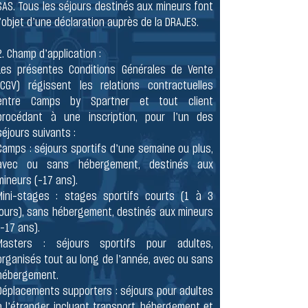
SAS. Tous les séjours destinés aux mineurs font
l’objet d’une déclaration auprès de la DRAJES.
2. Champ d’application :
Les présentes Conditions Générales de Vente
(CGV) régissent les relations contractuelles
entre Camps by Spartner et tout client
procédant à une inscription, pour l’un des
séjours suivants :
Camps : séjours sportifs d’une semaine ou plus,
avec ou sans hébergement, destinés aux
mineurs (-17 ans).
Mini-stages : stages sportifs courts (1 à 3
jours), sans hébergement, destinés aux mineurs
(-17 ans).
Masters : séjours sportifs pour adultes,
organisés tout au long de l’année, avec ou sans
hébergement.
Déplacements supporters : séjours pour adultes
à l’étranger, incluant transport, hébergement et