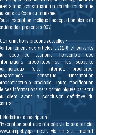
prestations, constituant un forfait touristique
au sens du Code du tourisme.
Toute inscription implique l’acceptation pleine et
entière des présentes CGV.
3. Informations précontractuelles :
Conformément aux articles L.211-8 et suivants
du Code du tourisme, l’ensemble des
informations présentées sur les supports
commerciaux (site internet, brochures,
programmes) constitue l’information
précontractuelle préalable. Toute modification
de ces informations sera communiquée par écrit
au client avant la conclusion définitive du
contrat.
4. Modalités d’inscription :
L’inscription peut être réalisée via le site officiel
www.campsbyspartner.fr
, via un site internet