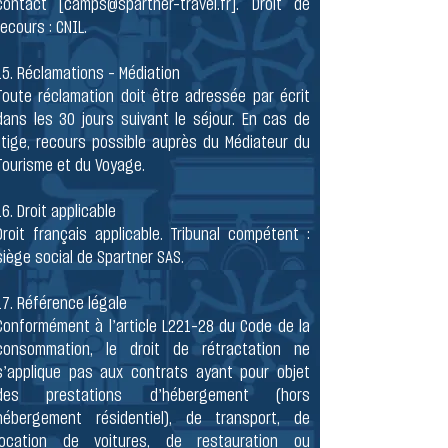
contact [
camps@spartner-travel.fr
]. Droit de
recours : CNIL.
15. Réclamations – Médiation
Toute réclamation doit être adressée par écrit
dans les 30 jours suivant le séjour. En cas de
litige, recours possible auprès du Médiateur du
Tourisme et du Voyage.
16. Droit applicable
Droit français applicable. Tribunal compétent :
siège social de Spartner SAS.
​17. Référence légale
Conformément à l’article L221-28 du Code de la
consommation, le droit de rétractation ne
s’applique pas aux contrats ayant pour objet
des prestations d’hébergement (hors
hébergement résidentiel), de transport, de
location de voitures, de restauration ou