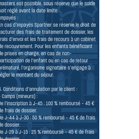
masters est possible, sous réserve que le solde
soit réglé avant la date limite.
Impayés :
En cas d’impayés Spartner se réserve le droit de
facturer des frais de traitement de dossier, les
frais d’envoi et les frais de recours à un cabinet
de recouvrement. Pour les enfants bénéficiant
de prises en charge, en cas de non-
participation de l’enfant ou en cas de retour
prématuré, l’organisme signataire s’engage à
régler le montant du séjour.
6. Conditions d’annulation par le client :
- Camps (mineurs) :
De l’inscription à J-45 : 100 % remboursé – 45 €
de frais de dossier.
De J-44 à J-30 : 50 % remboursé – 45 € de frais
de dossier.
De J-29 à J-15 : 25 % remboursé – 45 € de frais