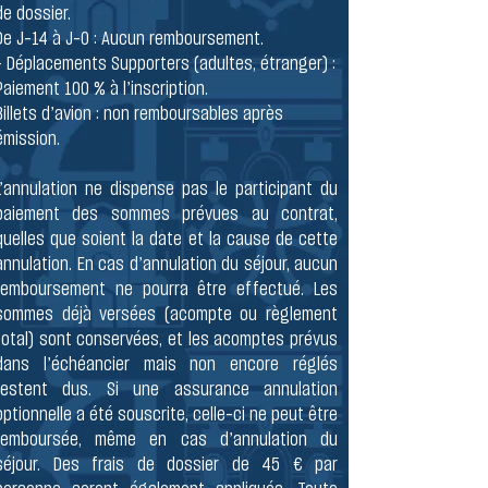
de dossier.
De J-14 à J-0 : Aucun remboursement.
- Déplacements Supporters (adultes, étranger) :
Paiement 100 % à l’inscription.
Billets d’avion : non remboursables après
émission.
L’annulation ne dispense pas le participant du
paiement des sommes prévues au contrat,
quelles que soient la date et la cause de cette
annulation. En cas d’annulation du séjour, aucun
remboursement ne pourra être effectué. Les
sommes déjà versées (acompte ou règlement
total) sont conservées, et les acomptes prévus
dans l’échéancier mais non encore réglés
restent dus. Si une assurance annulation
optionnelle a été souscrite, celle-ci ne peut être
remboursée, même en cas d’annulation du
séjour. Des frais de dossier de 45 € par