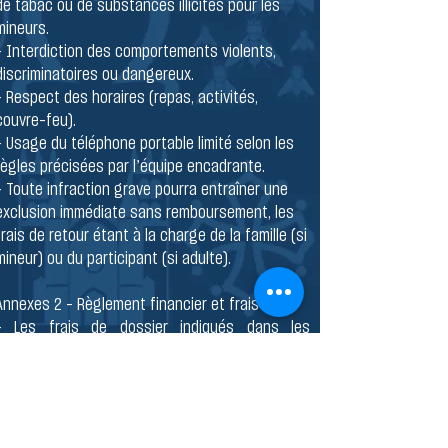
de tabac ou de substances illicites pour les
mineurs.
- Interdiction des comportements violents,
discriminatoires ou dangereux.
- Respect des horaires (repas, activités,
couvre-feu).
- Usage du téléphone portable limité selon les
règles précisées par l’équipe encadrante.
- Toute infraction grave pourra entraîner une
exclusion immédiate sans remboursement, les
frais de retour étant à la charge de la famille (si
mineur) ou du participant (si adulte).
Annexes 2 – Règlement financier et frais
- Les frais de dossier indiqués dans les
conditions d’annulation sont non
remboursables.
- Tout retard de paiement pourra entraîner
l’annulation de l’inscription, sans
remboursement des sommes déjà versées.